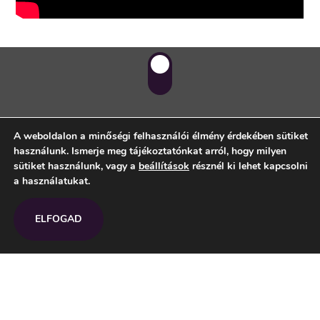
A weboldalon a minőségi felhasználói élmény érdekében sütiket
használunk. Ismerje meg tájékoztatónkat arról, hogy milyen
Kapcsolat
sütiket használunk, vagy a
beállítások
résznél ki lehet kapcsolni
a használatukat.
1056 Budapest, Fővám tér 1.
ELFOGAD
Tel.:
+36 (1) 226-2329
E-mail:
info@upndown.hu
Nyitva tartás