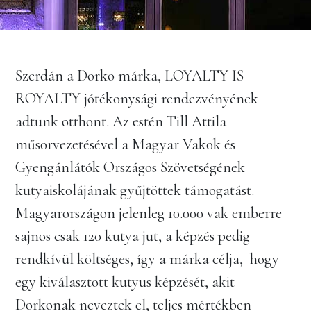
Szerdán a Dorko márka, LOYALTY IS
ROYALTY jótékonysági rendezvényének
adtunk otthont. Az estén Till Attila
műsorvezetésével a Magyar Vakok és
Gyengánlátók Országos Szövetségének
kutyaiskolájának gyűjtöttek támogatást.
Magyarországon jelenleg 10.000 vak emberre
sajnos csak 120 kutya jut, a képzés pedig
rendkívül költséges, így a márka célja, hogy
egy kiválasztott kutyus képzését, akit
Dorkonak neveztek el, teljes mértékben